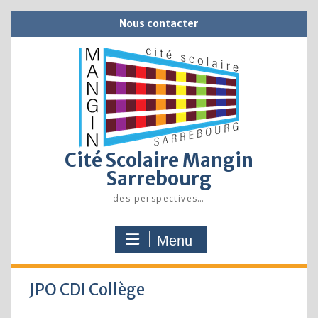
Skip
Nous contacter
to
content
Cité Scolaire Mangin
Sarrebourg
des perspectives…
Menu
JPO CDI Collège