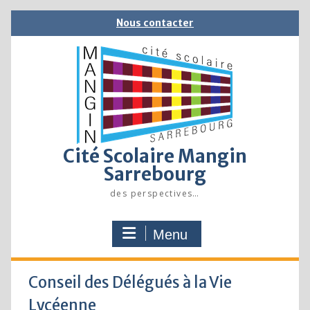
Skip
Nous contacter
to
content
Cité Scolaire Mangin
Sarrebourg
des perspectives…
Menu
Conseil des Délégués à la Vie
Lycéenne