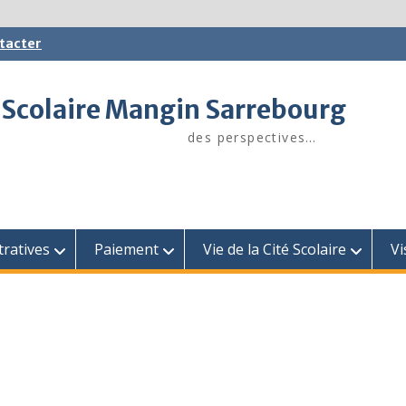
tacter
 Scolaire Mangin Sarrebourg
des perspectives…
tratives
Paiement
Vie de la Cité Scolaire
Vi