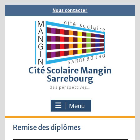
Skip
Nous contacter
to
content
Cité Scolaire Mangin
Sarrebourg
des perspectives…
Menu
Remise des diplômes