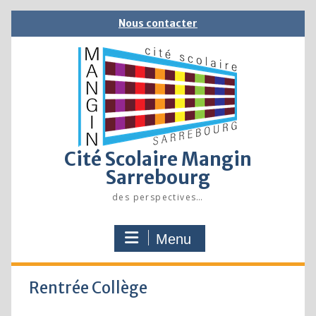
Skip
Nous contacter
to
content
Cité Scolaire Mangin
Sarrebourg
des perspectives…
Menu
Rentrée Collège